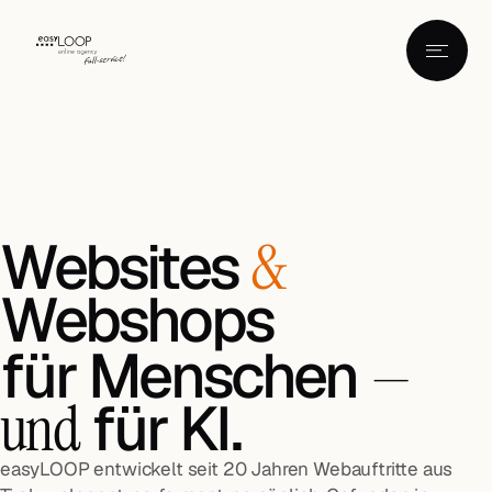
Websites
&
Webshops
für Menschen
—
für KI.
und
easyLOOP entwickelt seit 20 Jahren Webauftritte aus