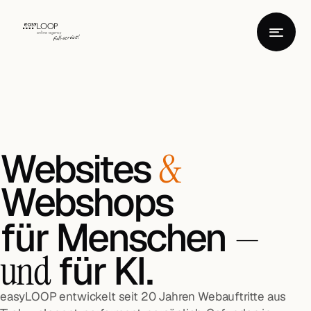
Websites
&
Webshops
für Menschen
—
für KI.
und
easyLOOP entwickelt seit 20 Jahren Webauftritte aus