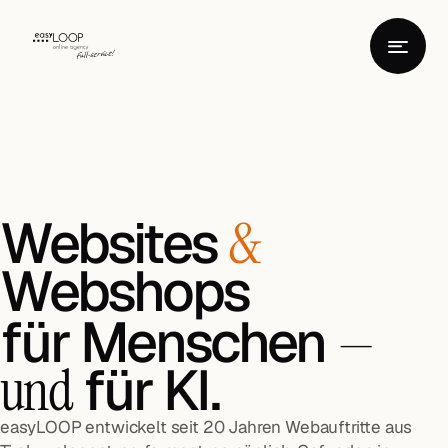
Websites
&
Webshops
für Menschen
—
für KI.
und
easyLOOP entwickelt seit 20 Jahren Webauftritte aus