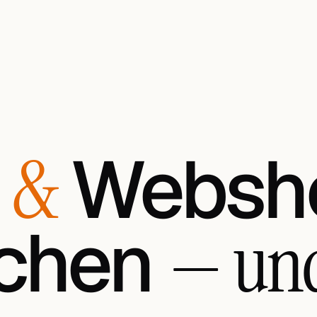
s
Websh
&
schen
— un