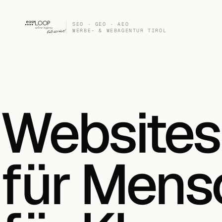
SEO · GEO · AEO
WERBE- & WEBAGENTUR TIROL
Website
für Men