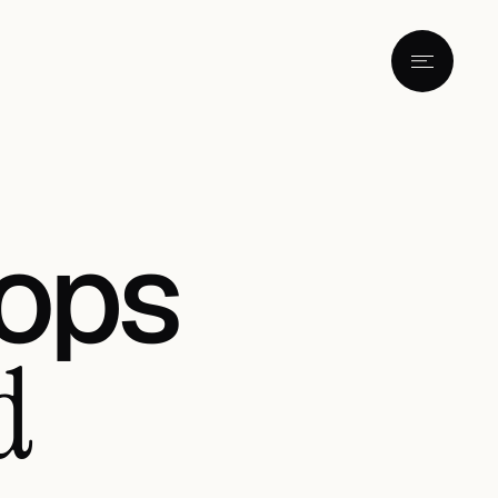
ops
d