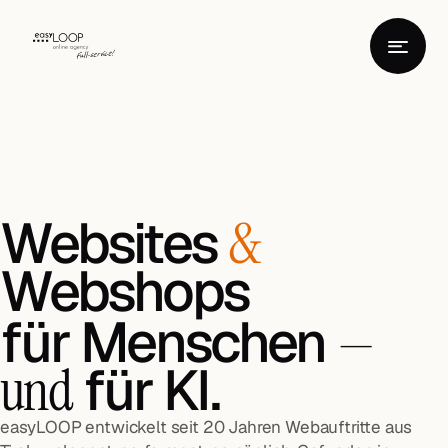
Websites
&
Webshops
für Menschen
—
für KI.
und
easyLOOP entwickelt seit 20 Jahren Webauftritte aus